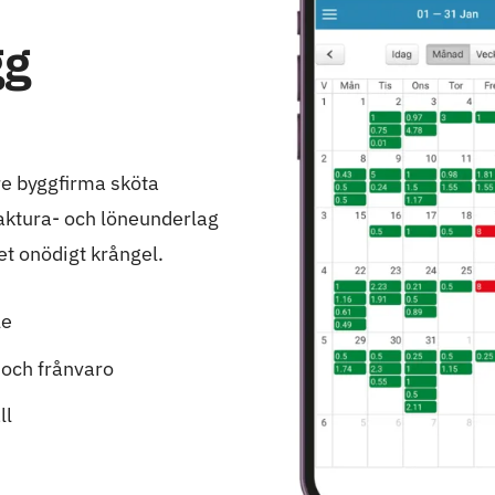
gg
re byggfirma sköta
faktura- och löneunderlag
get onödigt krångel.
le
 och frånvaro
ll