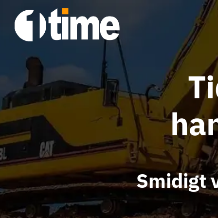
Fortsätt
till
innehållet
Ti
han
Smidigt v