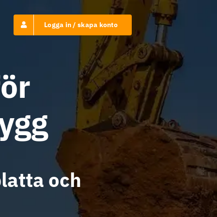
Logga in / skapa konto
för
bygg
platta och